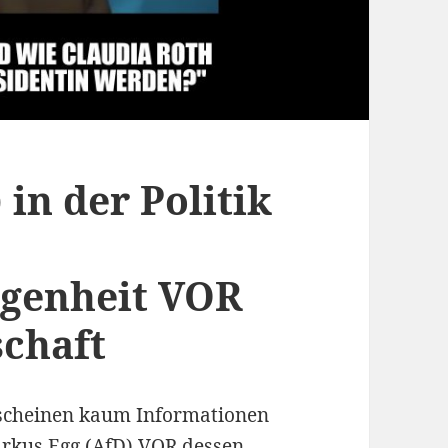
in der Politik
ngenheit VOR
schaft
 scheinen kaum Informationen
arkus Egg (AfD) VOR dessen