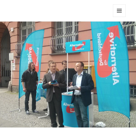
THEO-LEAKS
MENU
AND
WIDGETS