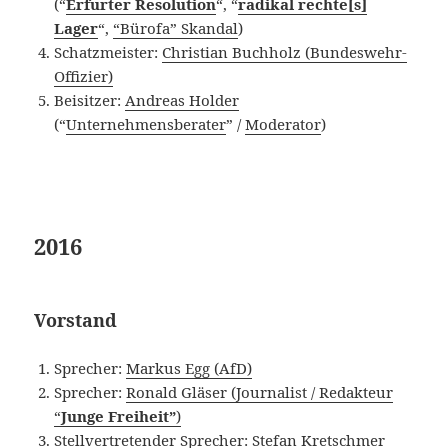
(“
Erfurter Resolution
“, “
radikal rechte[s]
Lager
“,
“Bürofa” Skandal
)
Schatzmeister:
Christian Buchholz (Bundeswehr-
Offizier)
Beisitzer:
Andreas Holder
(“
Unternehmensberater
” /
Moderator
)
2016
Vorstand
Sprecher:
Markus Egg (AfD)
Sprecher:
Ronald Gläser (Journalist / Redakteur
“
Junge Freiheit”
)
Stellvertretender Sprecher:
Stefan Kretschmer